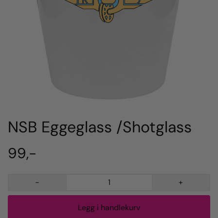
NSB Eggeglass /Shotglass
99,-
-
+