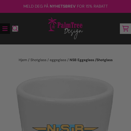
Hopp til innhold
MELD DEG PÅ
NYHETSBREV
FOR 15% RABATT
Hjem
/
Shotglass / eggeglass
/
NSB Eggeglass /Shotglass