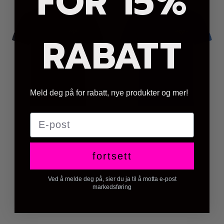
FOR 15%
RABATT
Meld deg på for rabatt, nye produkter og mer!
E-post
fortsett
Ved å melde deg på, sier du ja til å motta e-post
markedsføring