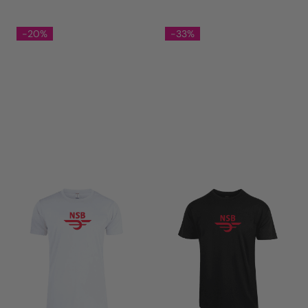
-20%
-33%