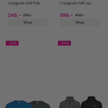
Linjegods Grå Polo
Linjegods Half-zip
249,-
399,-
299,-
499,-
Kjøp
Kjøp
-20%
-50%