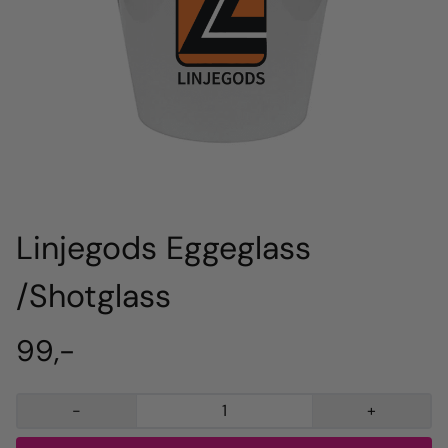
Linjegods Eggeglass
/Shotglass
99,-
-
+