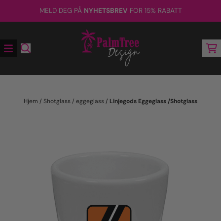
Hopp til innhold
MELD DEG PÅ
NYHETSBREV
FOR 15% RABATT
Hjem
/
Shotglass / eggeglass
/
Linjegods Eggeglass /Shotglass