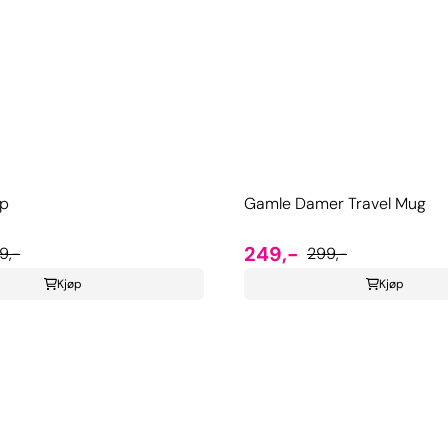
pp
Gamle Damer Travel Mug
249,-
9,-
299,-
Kjøp
Kjøp