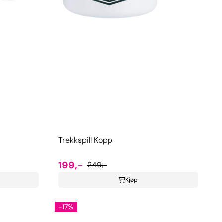
Trekkspill Kopp
199,-
249,-
Kjøp
-17%