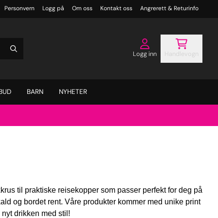
Personvern
Logg på
Om oss
Kontakt oss
Angrerett & Returinfo
Logg inn
Handlevogn
BUD
BARN
NYHETER
kkkrus til praktiske reisekopper som passer perfekt for deg på
n kald og bordet rent. Våre produkter kommer med unike print
 nyt drikken med stil!