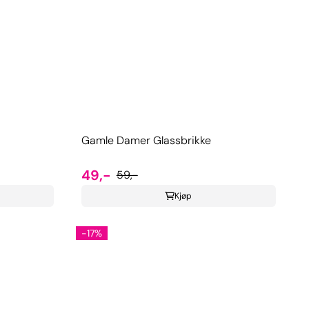
Gamle Damer Glassbrikke
49,-
59,-
Kjøp
-17%