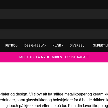
RETRO
DESIGN SELV
KLÆR
DIVERSE
SUPERTIL
MELD DEG PÅ
NYHETSBREV
FOR 15% RABATT
rialer og design. Vi tilbyr alt fra stilige metallkopper og kerami
anledninger, samt glassbrikker og bokskjølere for å holde drikke
lig touch på kjøkkenet eller ute på tur. Finn din favorittkopp og