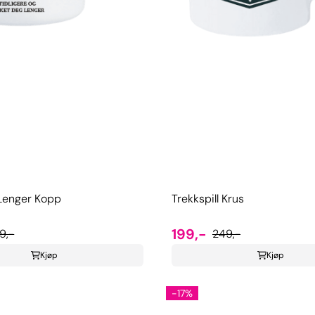
 Lenger Kopp
Trekkspill Krus
199,-
9,-
249,-
Kjøp
Kjøp
-17%