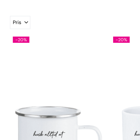
Pris
-20%
-20%