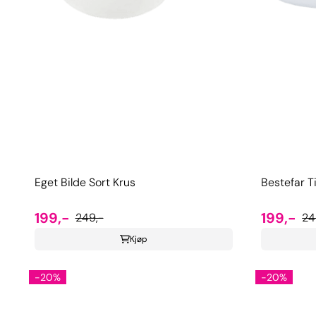
Eget Bilde Sort Krus
Bestefar T
199,-
199,-
249,-
24
Kjøp
-20%
-20%