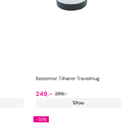
Bestemor Tilhører Travelmug
249,-
299,-
Kjøp
-33%