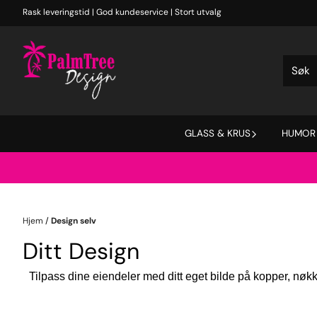
Hopp til innhold
Rask leveringstid | God kundeservice | Stort utvalg
GLASS & KRUS
HUMOR
Hjem
/
Design selv
Ditt Design
Tilpass dine eiendeler med ditt eget bilde på kopper, nøkkel