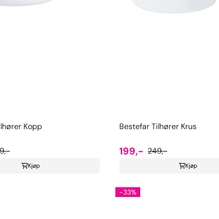
ilhører Kopp
Bestefar Tilhører Krus
199,-
9,-
249,-
Kjøp
Kjøp
-33%