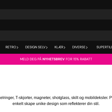
RETRO
DESIGN SELV
KLÆR
DIVERSE
SUPERTIL
MELD DEG PÅ
NYHETSBREV
FOR 15% RABATT
ringer, T-skjorter, magneter, shotglass, skilt og mobildeksler. P
enkelt skape unike design som reflekterer din stil.