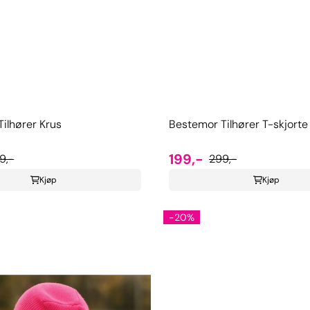
ilhører Krus
Bestemor Tilhører T-skjorte
199,-
9,-
299,-
Kjøp
Kjøp
-20%