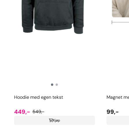
Hoodie med egen tekst
Magnet me
449,-
99,-
549,-
Kjøp