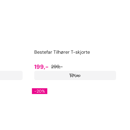
Bestefar Tilhører T-skjorte
199,-
299,-
Kjøp
-20%