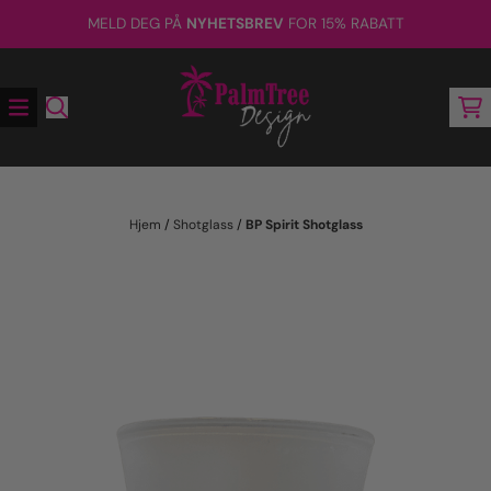
Hopp til innhold
MELD DEG PÅ
NYHETSBREV
FOR 15% RABATT
Hjem
/
Shotglass
/
BP Spirit Shotglass