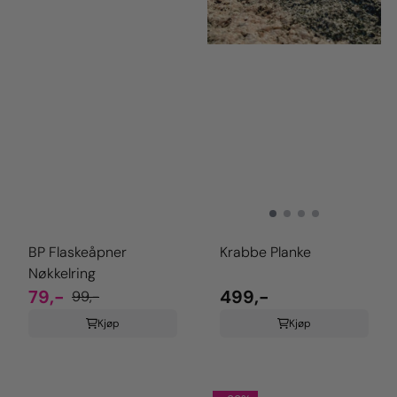
BP Flaskeåpner
Krabbe Planke
Nøkkelring
79,-
499,-
99,-
Kjøp
Kjøp