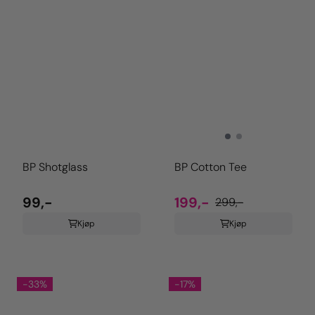
BP Shotglass
BP Cotton Tee
99,-
199,-
299,-
Kjøp
Kjøp
-33%
-17%