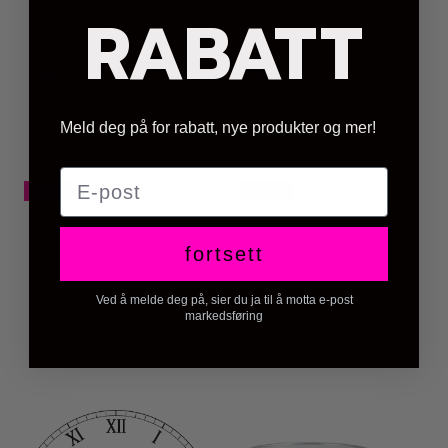
RABATT
BP Hoodie
BP Patch Hoodzip
399,-
399,-
499,-
499,-
Kjøp
Kjøp
Meld deg på for rabatt, nye produkter og mer!
E-post
-25%
-20%
fortsett
Ved å melde deg på, sier du ja til å motta e-post
markedsføring