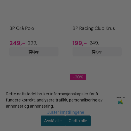
BP Grå Polo
BP Racing Club Krus
249,-
199,-
299,-
249,-
Kjøp
Kjøp
-20%
Dette nettstedet bruker informasjonskapsler for å
Drevet av
fungere korrekt, analysere trafikk, personalisering av
annonser og annonsering.
Juster innstillingene
Avslå alle
Godta alle