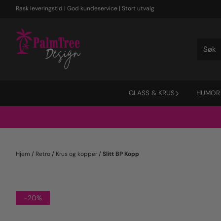
Hopp til innhold
Rask leveringstid | God kundeservice | Stort utvalg
GLASS & KRUS
HUMOR
Hjem
/
Retro
/
Krus og kopper
/
Slitt BP Kopp
-20%