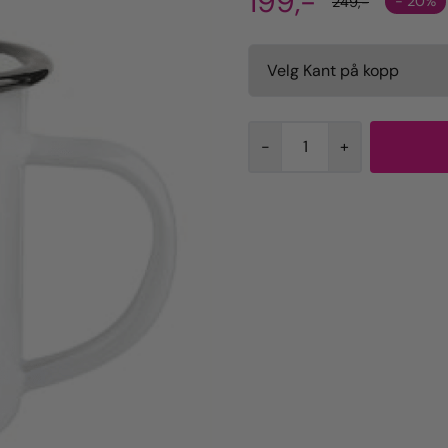
199,-
- 20%
249,-
-
+