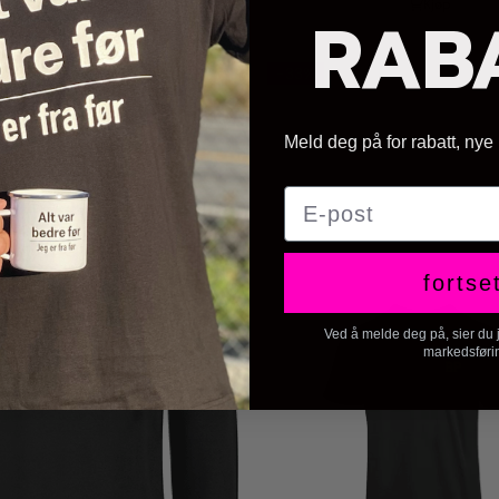
Kjøp
Kjøp
RAB
-33%
Meld deg på for rabatt, nye
E-post
fortse
Ved å melde deg på, sier du ja
markedsføri