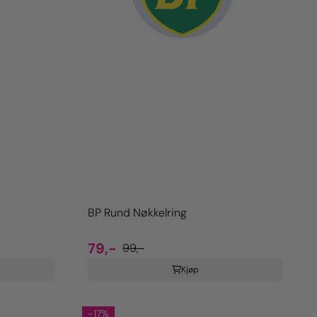
BP Rund Nøkkelring
79,-
99,-
Kjøp
-17%