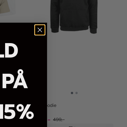
LD
 PÅ
15%
BP Hoodie
399,-
499,-