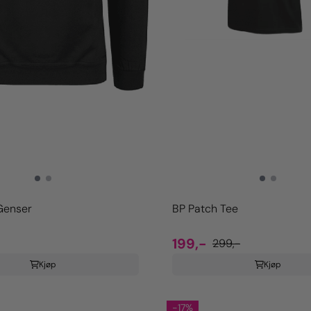
Genser
BP Patch Tee
199,-
299,-
Kjøp
Kjøp
-17%