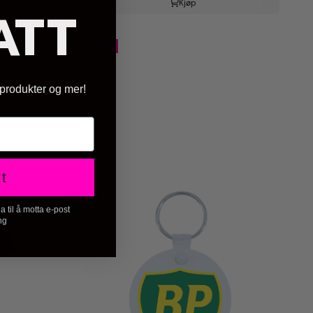
Kjøp
ATT
-20%
 produkter og mer!
tt
 til å motta e-post
ng