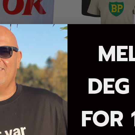
ME
DEG
FOR 
BP Cotton Tee
199,-
9,-
299,-