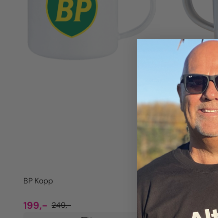
BP Kopp
OK Kopp
199,-
199,-
249,-
24