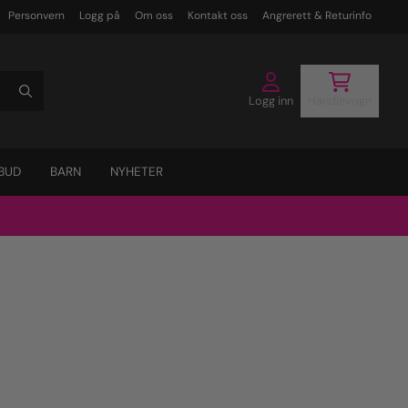
Personvern
Logg på
Om oss
Kontakt oss
Angrerett & Returinfo
Logg inn
Handlevogn
BUD
BARN
NYHETER