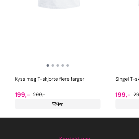
Kyss meg T-skjorte flere farger
Singel T-sk
199,-
199,-
299,-
29
Kjøp
Kontakt oss