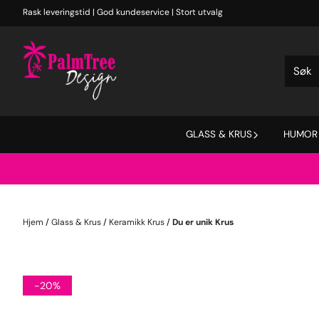
Hopp til innhold
Rask leveringstid | God kundeservice | Stort utvalg
GLASS & KRUS
HUMOR
Hjem
/
Glass & Krus
/
Keramikk Krus
/
Du er unik Krus
-20%