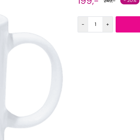
199,-
- 20%
249,-
-
+