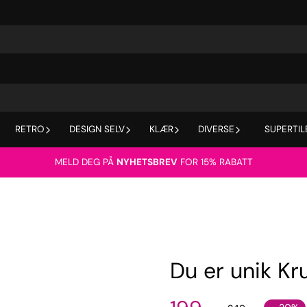
RETRO
DESIGN SELV
KLÆR
DIVERSE
SUPERTIL
MELD DEG PÅ
NYHETSBREV
FOR 15% RABATT
Du er unik Kr