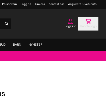
Personvern
Logg på
Om oss
Kontakt oss
Angrerett & Returinfo
Logg inn
Handlevogn
BUD
BARN
NYHETER
us