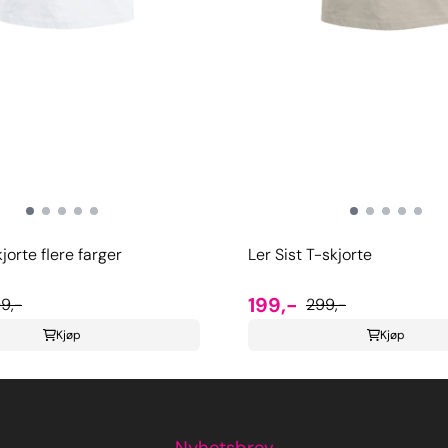
jorte flere farger
Ler Sist T-skjorte
199,-
9,-
299,-
Kjøp
Kjøp
Nyhetsbrev