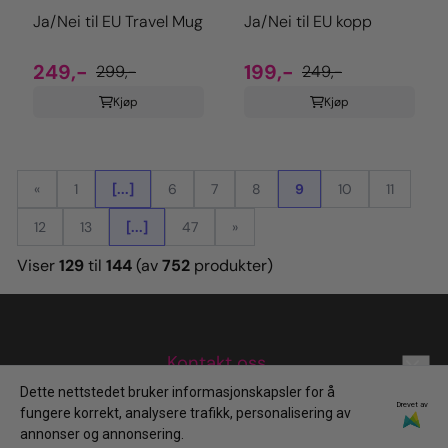
Ja/Nei til EU Travel Mug
Ja/Nei til EU kopp
249,-
199,-
299,-
249,-
Kjøp
Kjøp
«
1
[...]
6
7
8
9
10
11
12
13
[...]
47
»
Viser
129
til
144
(av
752
produkter)
Kontakt oss
Dette nettstedet bruker informasjonskapsler for å
Nyhetsbrev
design@palmtree.no
Drevet av
fungere korrekt, analysere trafikk, personalisering av
993 22 807
Meld deg på vårt månedlige nyhetsbrev!
annonser og annonsering.