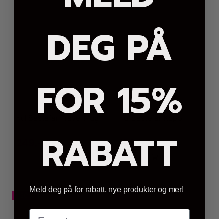
DEG PÅ
FOR 15%
Kul Bestefar Travel Mug
Kul Bestefar Kopp
RABATT
249,-
199,-
299,-
249,-
Kjøp
Kjøp
Meld deg på for rabatt, nye produkter og mer!
-20%
-17%
E-post