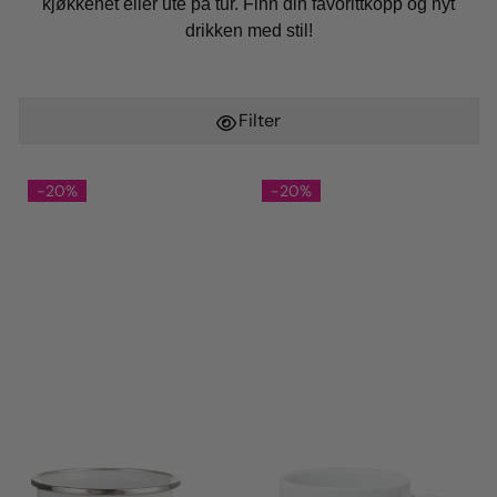
kjøkkenet eller ute på tur. Finn din favorittkopp og nyt
drikken med stil!
Filter
-20%
-20%