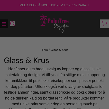
Hopp til innhold
MELD DEG PÅ
NYHETSBREV
FOR 15% RABATT
Hjem
/
Glass & Krus
Glass & Krus
Her finner du et bredt utvalg av kopper og glass i ulike
materialer og design. Vi tilbyr alt fra stilige metallkopper og
keramikkkrus til praktiske reisekopper som passer perfekt
for deg på farten. Utforsk også vårt utvalg av shotglass for
festlige anledninger, samt glassbrikker og bokskjølere for å
holde drikken kald og bordet rent. Våre produkter kommer
med unike print som gir deg en personlig touch på