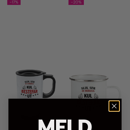
-17%
-20%
MELD