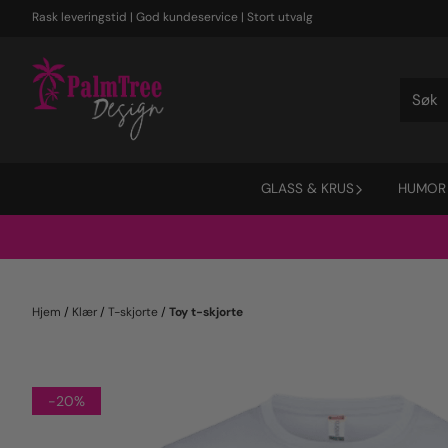
Hopp til innhold
Rask leveringstid | God kundeservice | Stort utvalg
GLASS & KRUS
HUMOR
Hjem
/
Klær
/
T-skjorte
/
Toy t-skjorte
-20%