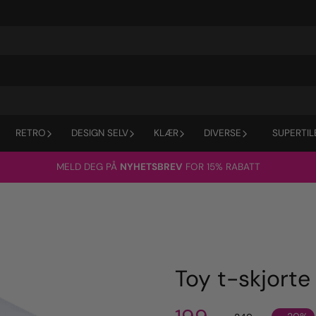
RETRO
DESIGN SELV
KLÆR
DIVERSE
SUPERTIL
MELD DEG PÅ
NYHETSBREV
FOR 15% RABATT
Toy t-skjorte