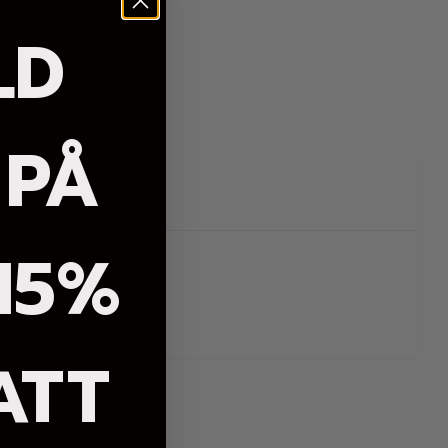
LD
 PÅ
15%
ATT