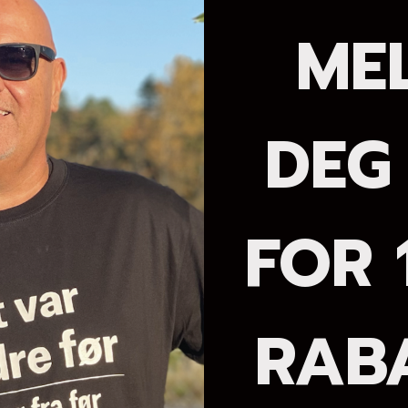
ME
DEG
FOR 
igste tyggismerket TOY.
RAB