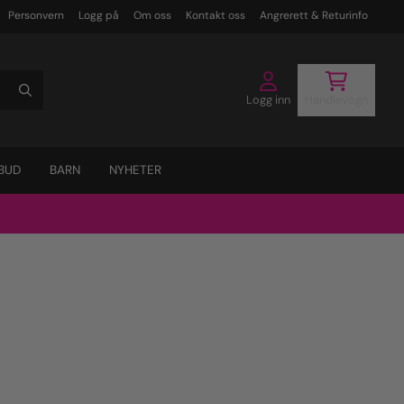
Personvern
Logg på
Om oss
Kontakt oss
Angrerett & Returinfo
Logg inn
Handlevogn
BUD
BARN
NYHETER