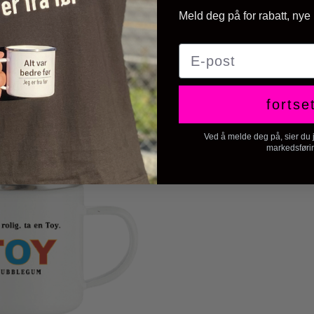
Meld deg på for rabatt, nye
E-post
fortse
Ved å melde deg på, sier du ja
markedsføri