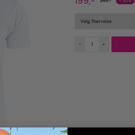
199,-
- 20%
249,-
-
+