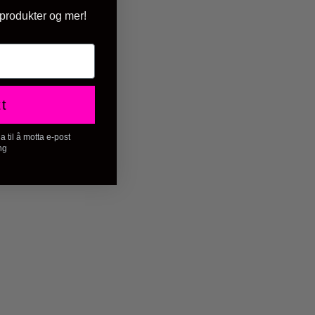
 produkter og mer!
tt
 til å motta e-post
ng