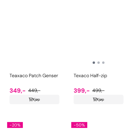
Teaxaco Patch Genser
Texaco Half-zip
349,-
399,-
449,-
499,-
Kjøp
Kjøp
-20%
-50%