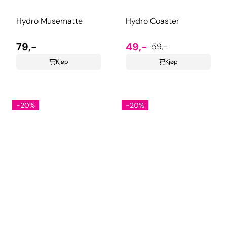
FOR 15%
Hydro Musematte
Hydro Coaster
RABATT
79,-
49,-
59,-
Kjøp
Kjøp
Meld deg på for rabatt, nye produkter og mer!
E-post
-20%
-20%
fortsett
Ved å melde deg på, sier du ja til å motta e-post
markedsføring