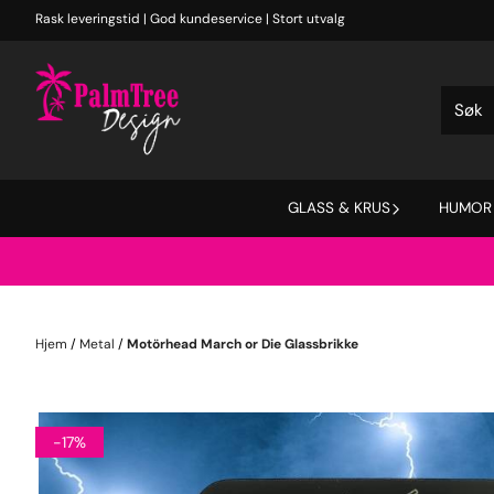
Hopp til innhold
Rask leveringstid | God kundeservice | Stort utvalg
GLASS & KRUS
HUMOR
Hjem
/
Metal
/
Motörhead March or Die Glassbrikke
-17%