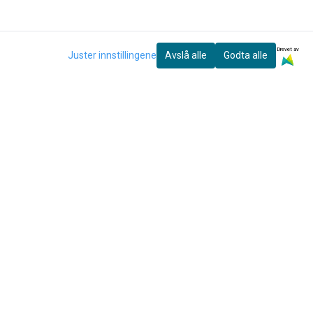
Drevet av
Juster innstillingene
Avslå alle
Godta alle