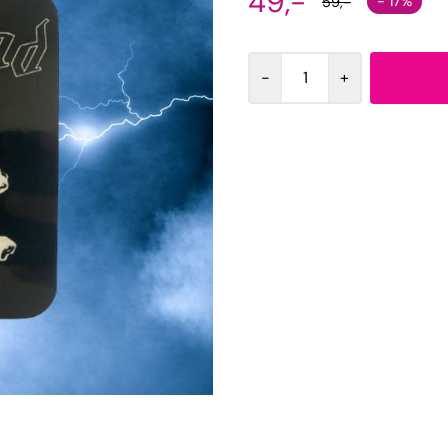
49,-
- 17%
59,-
-
+