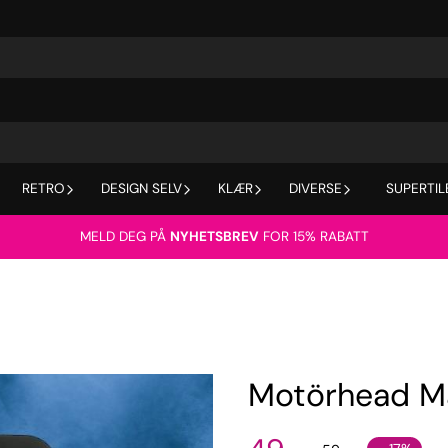
RETRO
DESIGN SELV
KLÆR
DIVERSE
SUPERTIL
MELD DEG PÅ
NYHETSBREV
FOR 15% RABATT
Motörhead Ma