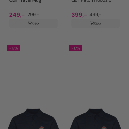
Gulf Travel Mug
Gulf Patch Hoodzip
249,-
399,-
299,-
499,-
Kjøp
Kjøp
-17%
-17%