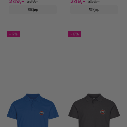
249,-
249,-
299,-
299,-
Kjøp
Kjøp
-17%
-17%