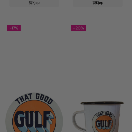
Kjøp
Kjøp
-17%
-20%