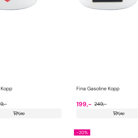
o Kopp
Fina Gasoline Kopp
199,-
9,-
249,-
Kjøp
Kjøp
-20%