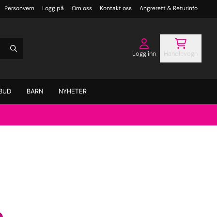
Personvern
Logg på
Om oss
Kontakt oss
Angrerett & Returinfo
Logg inn
Handlevogn
BUD
BARN
NYHETER