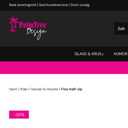
Hopp til innhold
Rask leveringstid | God kundeservice | Stort utvalg
GLASS & KRUS
HUMOR
Hjem
/
Klær
/
Genser & Hoodie
/
Fina Half-zip
-20%