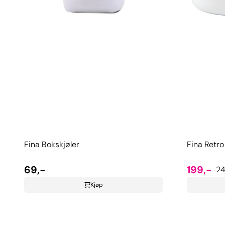
Fina Bokskjøler
Fina Retr
69,-
199,-
24
Kjøp