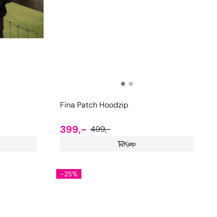
Fina Patch Hoodzip
399,-
499,-
Kjøp
-25%