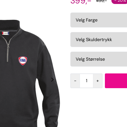
399,-
- 20%
499,-
-
+