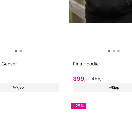
h Genser
Fina Hoodie
399,-
499,-
Kjøp
Kjøp
-25%