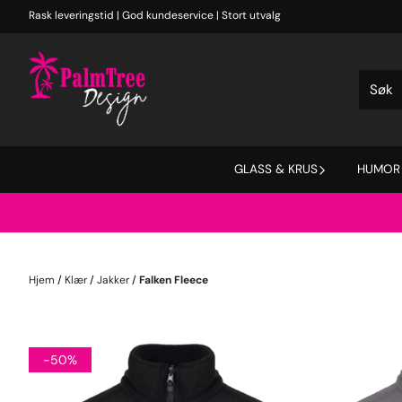
Hopp til innhold
Rask leveringstid | God kundeservice | Stort utvalg
GLASS & KRUS
HUMOR
Hjem
/
Klær
/
Jakker
/
Falken Fleece
-50%