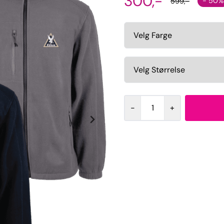
300,-
- 50%
599,-
-
+