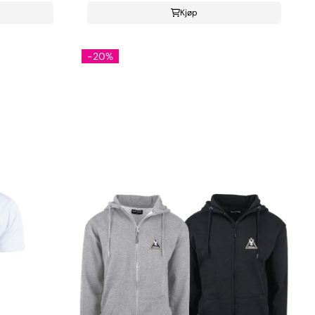
Kjøp
-20%