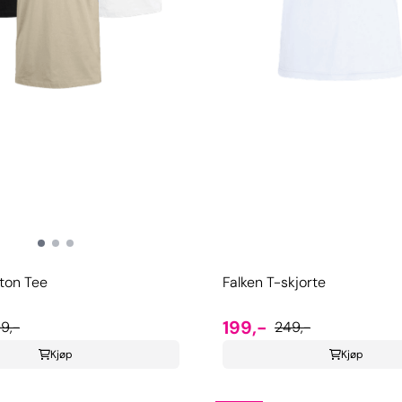
ton Tee
Falken T-skjorte
199,-
9,-
249,-
Kjøp
Kjøp