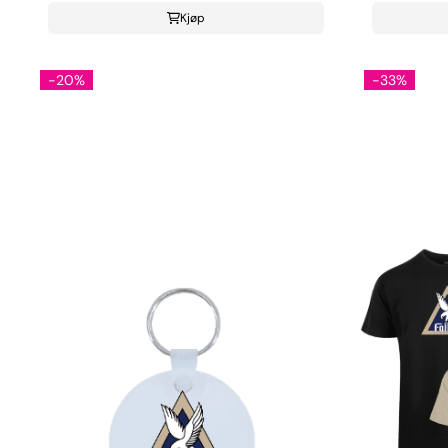
Kjøp
-20%
-33%