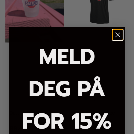
MELD
DEG PÅ
FOR 15%
Datsun Shotglass
Datsun Cotton Tee
99,-
199,-
299,-