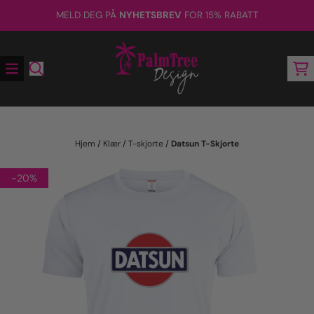
Hopp til innhold
MELD DEG PÅ
NYHETSBREV
FOR 15% RABATT
Hjem
/
Klær
/
T-skjorte
/
Datsun T-Skjorte
-20%