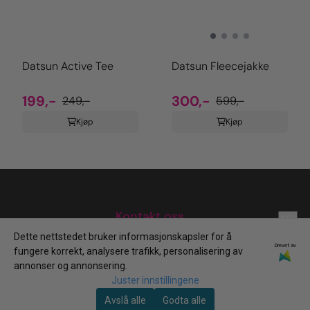
Datsun Active Tee
Datsun Fleecejakke
199,-
300,-
249,-
599,-
Kjøp
Kjøp
Kontakt oss
Dette nettstedet bruker informasjonskapsler for å
Nyhetsbrev
design@palmtree.no
Drevet av
fungere korrekt, analysere trafikk, personalisering av
993 22 807
Meld deg på vårt månedlige nyhetsbrev!
annonser og annonsering.
Informasjon
E-post
Juster innstillingene
Palm Tree Design AS
Personvern
Avslå alle
Godta alle
Lammenes 48