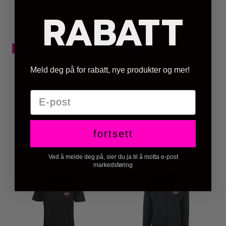
Kjøp
Kjøp
RABATT
-33%
-20%
Meld deg på for rabatt, nye produkter og mer!
E-post
fortsett
Ved å melde deg på, sier du ja til å motta e-post
markedsføring