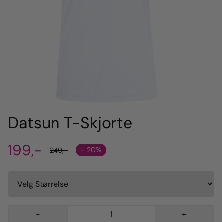
Datsun T-Skjorte
199,-
- 20%
249,-
-
+