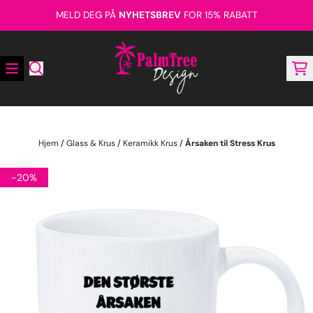
Hopp til innhold
MELD DEG PÅ
NYHETSBREV
FOR 15% RABATT
Hjem
/
Glass & Krus
/
Keramikk Krus
/
Årsaken til Stress Krus
-20%