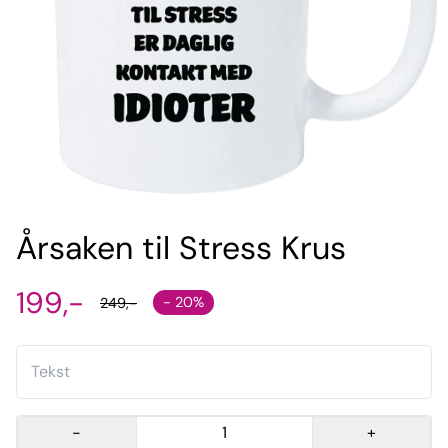
Årsaken til Stress Krus
199,-
- 20%
249,-
-
+