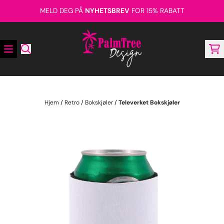
Hopp til innhold
MELD DEG PÅ
NYHETSBREV
FOR 15% RABATT
Hjem
/
Retro
/
Bokskjøler
/
Televerket Bokskjøler