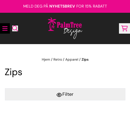
Hopp til innhold
MELD DEG PÅ
NYHETSBREV
FOR 15% RABATT
Hjem
/
Retro
/
Apparel
/
Zips
Zips
Filter